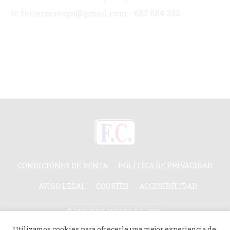
fc.ferrerocrespo@gmail.com - 653 684 333
CONDICIONES DE VENTA
POLÍTICA DE PRIVACIDAD
AVISO LEGAL
COOKIES
ACCESIBILIDAD
© FERRERO CRESPO S.L. 2026.
TODOS LOS DERECHOS RESERVADOS.
Utilizamos cookies para ofrecerle una mejor experiencia de