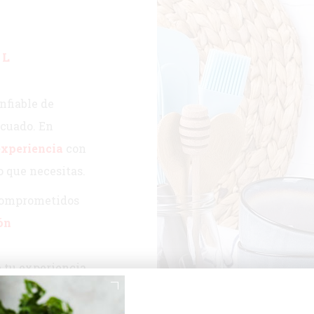
EL
nfiable de
ecuado. En
experiencia
con
o que necesitas.
comprometidos
ón
 tu experiencia