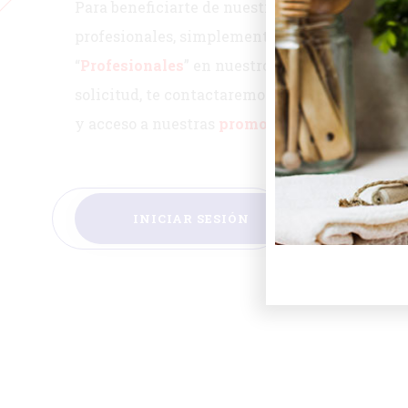
Para beneficiarte de nuestras
ofertas exclusi
profesionales, simplemente
regístrate
y selec
“
Profesionales
” en nuestro formulario. Una v
solicitud, te contactaremos para ofrecerte
tar
y acceso a nuestras
promociones exclusivas
.
INICIAR SESIÓN