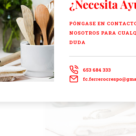
¿Necesita A
vas
para
ciona la opción
ez recibamos tu
PÓNGASE EN CONTACT
ifas especiales
NOSOTROS PARA CUAL
DUDA
653 684 333
fc.ferrerocrespo@gma