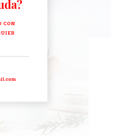
yuda?
O CON
QUIER
il.com