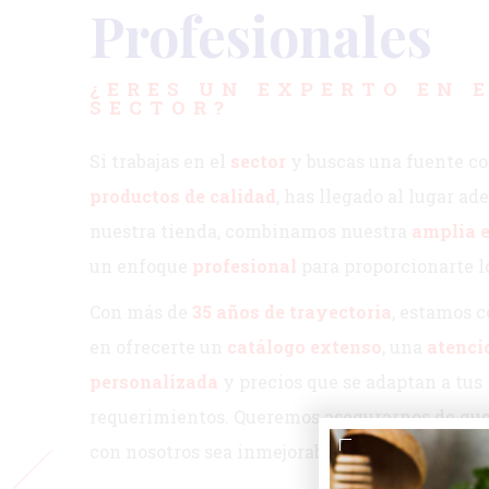
Profesionales
¿ERES UN EXPERTO EN 
SECTOR?
Si trabajas en el
sector
y buscas una fuente co
productos de calidad
, has llegado al lugar ad
nuestra tienda, combinamos nuestra
amplia 
un enfoque
profesional
para proporcionarte l
Con más de
35 años de trayectoria
, estamos 
en ofrecerte un
catálogo extenso
, una
atenci
personalizada
y precios que se adaptan a tus
requerimientos. Queremos asegurarnos de que
con nosotros sea inmejorable.