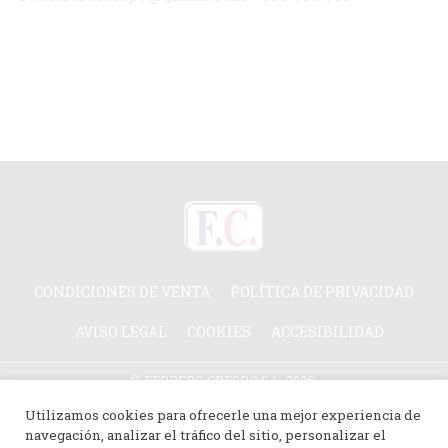
CONDICIONES DE VENTA
POLÍTICA DE PRIVACIDAD
AVISO LEGAL
COOKIES
ACCESIBILIDAD
© FERRERO CRESPO S.L. 2026.
TODOS LOS DERECHOS RESERVADOS.
Utilizamos cookies para ofrecerle una mejor experiencia de
navegación, analizar el tráfico del sitio, personalizar el